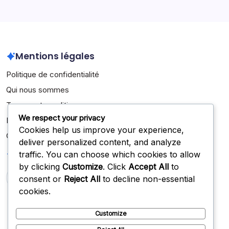
March 2026
February 2026
Mentions légales
Politique de confidentialité
Qui nous sommes
Termes et conditions
We respect your privacy
Entrer en contact
Cookies help us improve your experience,
Cookies et suivi
deliver personalized content, and analyze
Recherche
traffic. You can choose which cookies to allow
by clicking
Customize
. Click
Accept All
to
consent or
Reject All
to decline non-essential
Search
cookies.
Customize