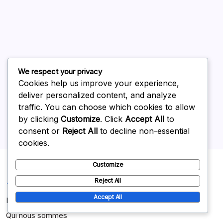
Mikel Oyarzabal : Objectifs clés, succès en club,
contributions internationales
Sergio Ramos : Réalisations en tant que capitaine, Titres
en club, Records internationaux
Pau Torres : Jeunesse, Formation, Contexte personnel
Cesc Fàbregas : Records d’assists, succès en club,
We respect your privacy
réalisations internationales
Cookies help us improve your experience,
deliver personalized content, and analyze
traffic. You can choose which cookies to allow
Archives
by clicking
Customize
. Click
Accept All
to
consent or
Reject All
to decline non-essential
March 2026
cookies.
February 2026
Customize
Mentions légales
Reject All
Accept All
Politique de confidentialité
Qui nous sommes