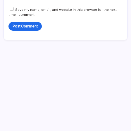
Save my name, email, and website in this browser for the next
time I comment.
Liens
Archives du blog
Entrer en contact
Qui nous sommes