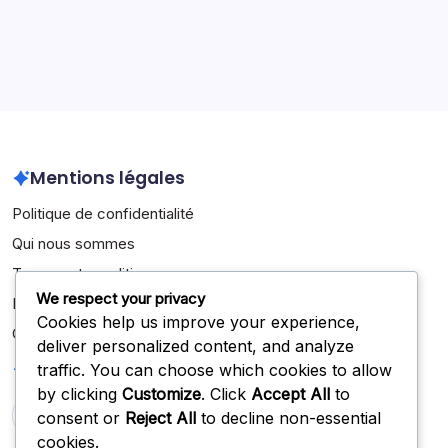
Archives
March 2026
February 2026
Mentions légales
Politique de confidentialité
Qui nous sommes
Termes et conditions
We respect your privacy
Entrer en contact
Cookies help us improve your experience,
Cookies et suivi
deliver personalized content, and analyze
Recherche
traffic. You can choose which cookies to allow
by clicking
Customize
. Click
Accept All
to
consent or
Reject All
to decline non-essential
Search
cookies.