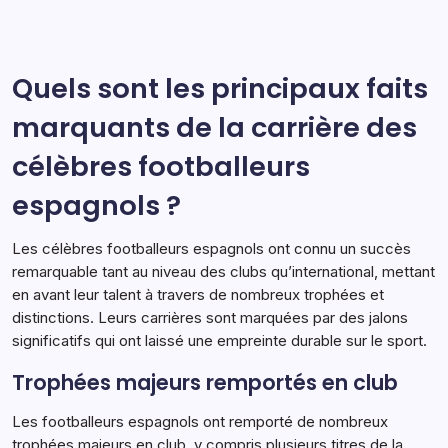
champions de l’UEFA et son rôle déterminant dans les
Des
Champions,
triomphes internationaux de l’Espagne. Ses
Succès
compétences exceptionnelles en création de jeu et
International,
Records
son…
Quels sont les principaux faits
marquants de la carrière des
Points forts de la carrière
03/02/2026
célèbres footballeurs
espagnols ?
Les célèbres footballeurs espagnols ont connu un succès
remarquable tant au niveau des clubs qu’international, mettant
en avant leur talent à travers de nombreux trophées et
distinctions. Leurs carrières sont marquées par des jalons
significatifs qui ont laissé une empreinte durable sur le sport.
Trophées majeurs remportés en club
Les footballeurs espagnols ont remporté de nombreux
trophées majeurs en club, y compris plusieurs titres de la