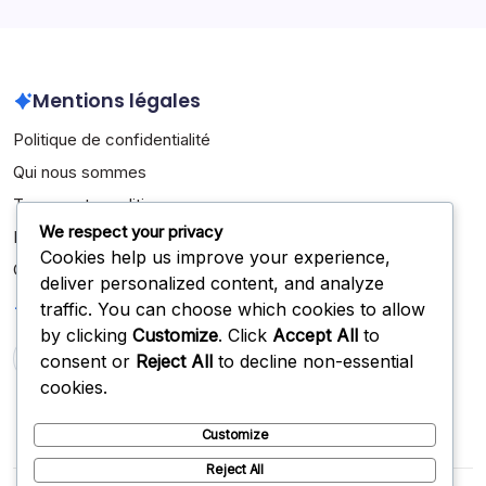
February 2026
Mentions légales
Politique de confidentialité
Qui nous sommes
Termes et conditions
We respect your privacy
Entrer en contact
Cookies help us improve your experience,
Cookies et suivi
deliver personalized content, and analyze
Recherche
traffic. You can choose which cookies to allow
by clicking
Customize
. Click
Accept All
to
consent or
Reject All
to decline non-essential
Search
cookies.
Customize
Reject All