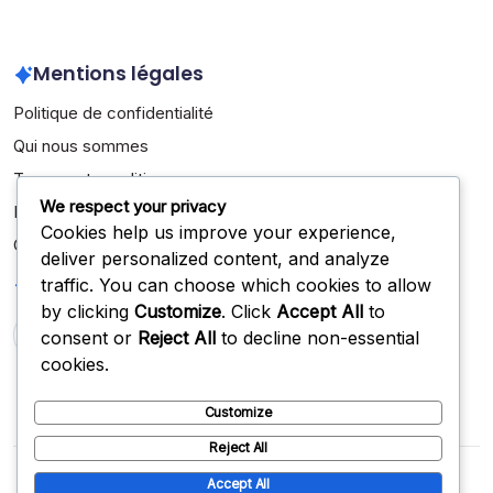
February 2026
Mentions légales
Politique de confidentialité
Qui nous sommes
Termes et conditions
We respect your privacy
Entrer en contact
Cookies help us improve your experience,
Cookies et suivi
deliver personalized content, and analyze
Recherche
traffic. You can choose which cookies to allow
by clicking
Customize
. Click
Accept All
to
consent or
Reject All
to decline non-essential
Search
cookies.
Customize
Reject All
Copyright 2026 —
jobbik.net
. All rights reserved.
Blogsy
Accept All