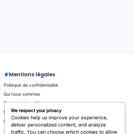
Cesc Fàbregas : Records d’assists, succès en club,
réalisations internationales
Archives
March 2026
February 2026
Mentions légales
Politique de confidentialité
Qui nous sommes
Termes et conditions
We respect your privacy
Entrer en contact
Cookies help us improve your experience,
Cookies et suivi
deliver personalized content, and analyze
Recherche
traffic. You can choose which cookies to allow