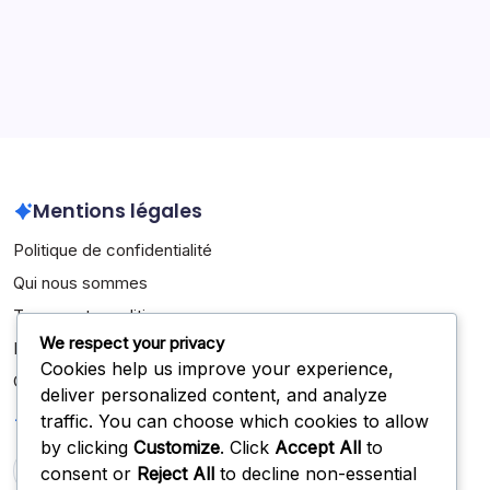
Archives
March 2026
February 2026
Mentions légales
Politique de confidentialité
Qui nous sommes
Termes et conditions
We respect your privacy
Entrer en contact
Cookies help us improve your experience,
Cookies et suivi
deliver personalized content, and analyze
Recherche
traffic. You can choose which cookies to allow
by clicking
Customize
. Click
Accept All
to
consent or
Reject All
to decline non-essential
Search