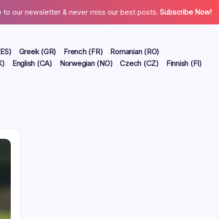
 to our newsletter & never miss our best posts.
Subscribe Now!
(ES)
Greek (GR)
French (FR)
Romanian (RO)
K)
English (CA)
Norwegian (NO)
Czech (CZ)
Finnish (FI)
Liens
Archives du blog