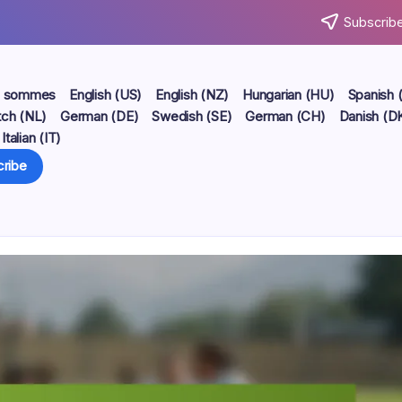
Subscribe
s sommes
English (US)
English (NZ)
Hungarian (HU)
Spanish 
ch (NL)
German (DE)
Swedish (SE)
German (CH)
Danish (D
Italian (IT)
ribe