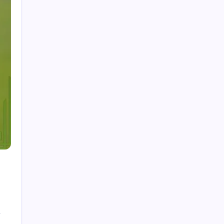
Entrer en contact
Qui nous sommes
Recherche
Search
Catégories
Biographies des joueurs
s
Points forts de la carrière
Réalisations internationales