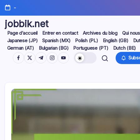
Skip
-
to
content
jobbik.net
Page d’accueil
Entrer en contact
Archives du blog
Qui nou
Japanese (JP)
Spanish (MX)
Polish (PL)
English (GB)
Dut
German (AT)
Bulgarian (BG)
Portuguese (PT)
Dutch (BE)
https://www.facebook.com/
https://twitter.com/
https://t.me/
https://www.instagram.com/
https://youtube.com/
Subsc