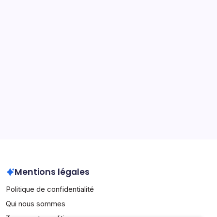
contributions internationales
Sergio Ramos : Réalisations en tant que capitaine, Titres
en club, Records internationaux
Pau Torres : Jeunesse, Formation, Contexte personnel
Cesc Fàbregas : Records d’assists, succès en club,
réalisations internationales
Archives
March 2026
February 2026
Mentions légales
Politique de confidentialité
Qui nous sommes