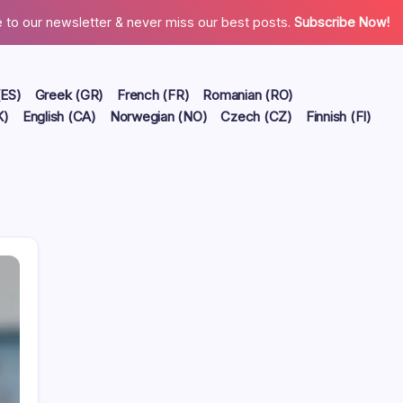
 to our newsletter & never miss our best posts.
Subscribe Now!
(ES)
Greek (GR)
French (FR)
Romanian (RO)
K)
English (CA)
Norwegian (NO)
Czech (CZ)
Finnish (FI)
Liens
Archives du blog