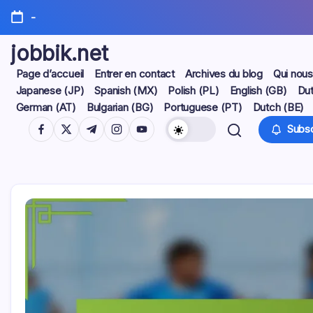
Skip
-
to
content
jobbik.net
Page d’accueil
Entrer en contact
Archives du blog
Qui nou
Japanese (JP)
Spanish (MX)
Polish (PL)
English (GB)
Dut
German (AT)
Bulgarian (BG)
Portuguese (PT)
Dutch (BE)
https://www.facebook.com/
https://twitter.com/
https://t.me/
https://www.instagram.com/
https://youtube.com/
Subsc