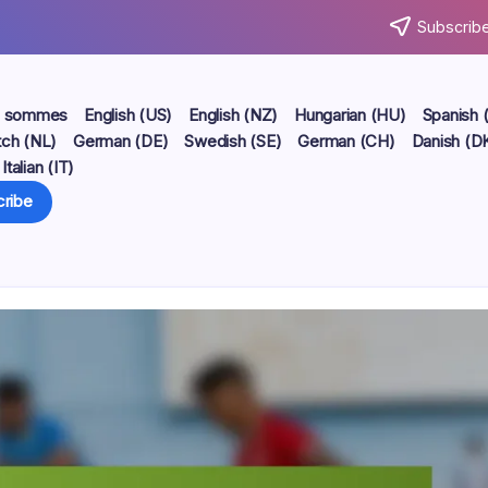
Subscribe
s sommes
English (US)
English (NZ)
Hungarian (HU)
Spanish 
ch (NL)
German (DE)
Swedish (SE)
German (CH)
Danish (D
Italian (IT)
ribe